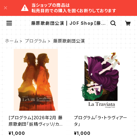
当ショップの商品は
転売目的での購入を固くお断りしております
藤原歌劇団公演 | JOF Shop【藤原
歌劇団・日本オペラ協会 公式グッズ】
ホーム
プログラム
藤原歌劇団公演
[プログラム]2026年2月 藤
プログラム「ラ・トラヴィアー
原歌劇団「妖精ヴィッリ/カ
タ」
ヴァレリア・ルスティカーナ」
¥1,000
¥1,000
(東京)